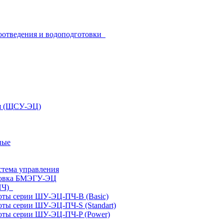
оотведения и водоподготовки
ия (ЩСУ-ЭЦ)
ные
стема управления
ановка БМЭГУ-ЭЦ
(ПЧ)
оты серии ШУ-ЭЦ-ПЧ-В (Basic)
оты серии ШУ-ЭЦ-ПЧ-S (Standart)
тоты серии ШУ-ЭЦ-ПЧ-P (Power)