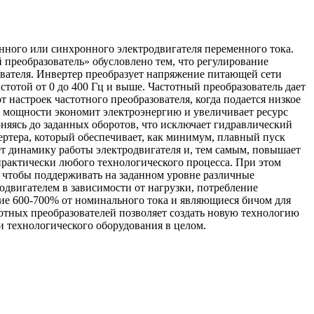
онного или синхронного электродвигателя переменного тока.
 преобразователь» обусловлено тем, что регулирование
ователя. Инвертер преобразует напряжение питающей сети
тотой от 0 до 400 Гц и выше. Частотный преобразователь дает
 настроек частотного преобразователя, когда подается низкое
й мощности экономит электроэнергию и увеличивает ресурс
гоняясь до заданных оборотов, что исключает гидравлический
ертера, который обеспечивает, как минимум, плавный пуск
ет динамику работы электродвигателя и, тем самым, повышает
практически любого технологического процесса. При этом
м, чтобы поддерживать на заданном уровне различные
родвигателем в зависимости от нагрузки, потребление
щие 600-700% от номинального тока и являющиеся бичом для
отных преобразователей позволяет создать новую технологию
 и технологического оборудования в целом.