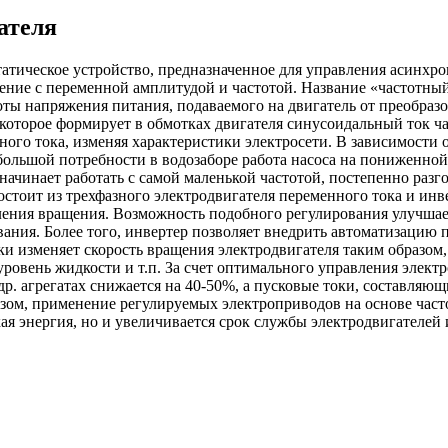
ателя
татическое устройство, предназначенное для управления асинхр
ение с переменной амплитудой и частотой. Название «частотный
оты напряжения питания, подаваемого на двигатель от преобраз
оторое формирует в обмотках двигателя синусоидальный ток час
го тока, изменяя характеристики электросети. В зависимости от
ебольшой потребности в водозаборе работа насоса на пониженно
ь начинает работать с самой маленькой частотой, постепенно раз
остоит из трехфазного электродвигателя переменного тока и инв
авления вращения. Возможность подобного регулирования улучша
ания. Более того, инвертер позволяет внедрить автоматизацию 
ески изменяет скорость вращения электродвигателя таким образо
уровень жидкости и т.п. За счет оптимального управления элект
р. агрегатах снижается на 40-50%, а пусковые токи, составляю
зом, применение регулируемых электроприводов на основе част
кая энергия, но и увеличивается срок службы электродвигателей