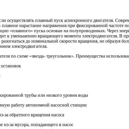
и осуществлять плавный пуск асинхронного двигателя. Соврем
 - плавное нарастание напряжения при фиксированной частоте 
нцип «плавного» пуска основан на полупроводниках. Через эне
дит к уменьшению вращающего момента электродвигателя. В пр
ю разогнаться до номинальной скорости вращения, не образуя б
ением электродвигателя.
ателя по схеме «звезда- треугольник». Преимущества использова
 остановок
я
локированной трубы или низкого уровня воды
ывную работу автономной насосной станции
з-за обратного вращения насоса
е из-за мусора, попадающего в насос