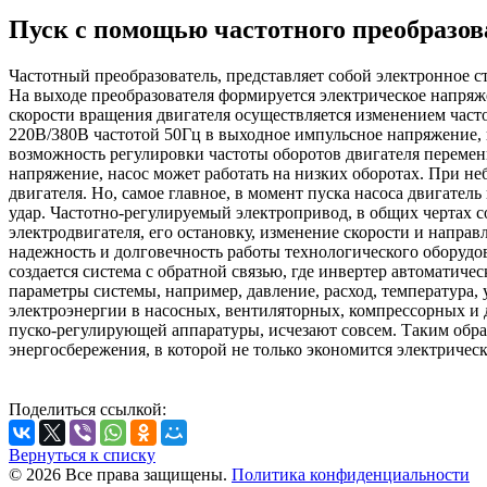
Пуск с помощью частотного преобразов
Частотный преобразователь, представляет собой электронное с
На выходе преобразователя формируется электрическое напряж
скорости вращения двигателя осуществляется изменением част
220В/380В частотой 50Гц в выходное импульсное напряжение, к
возможность регулировки частоты оборотов двигателя переменно
напряжение, насос может работать на низких оборотах. При н
двигателя. Но, самое главное, в момент пуска насоса двигател
удар. Частотно-регулируемый электропривод, в общих чертах с
электродвигателя, его остановку, изменение скорости и напр
надежность и долговечность работы технологического оборудов
создается система с обратной связью, где инвертер автоматич
параметры системы, например, давление, расход, температура, 
электроэнергии в насосных, вентиляторных, компрессорных и д
пуско-регулирующей аппаратуры, исчезают совсем. Таким обра
энергосбережения, в которой не только экономится электричес
Поделиться ссылкой:
Вернуться к списку
© 2026 Все права защищены.
Политика конфиденциальности