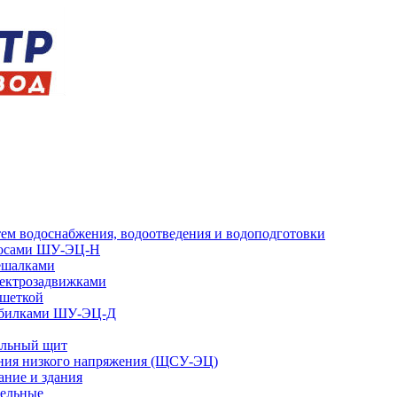
ем водоснабжения, водоотведения и водоподготовки
сосами ШУ-ЭЦ-Н
ешалками
ектрозадвижками
шеткой
обилками ШУ-ЭЦ-Д
ельный щит
ния низкого напряжения (ЩСУ-ЭЦ)
ание и здания
тельные