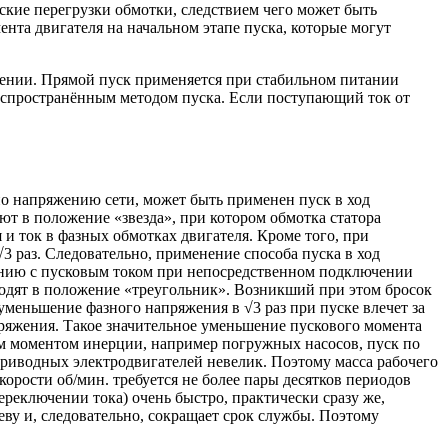
еские перегрузки обмотки, следствием чего может быть
ента двигателя на начальном этапе пуска, которые могут
жении. Прямой пуск применяется при стабильном питании
распространённым методом пуска. Если поступающий ток от
о напряжению сети, может быть применен пуск в ход
ют в положение «звезда», при котором обмотка статора
 и ток в фазных обмотках двигателя. Кроме того, при
3 раз. Следовательно, применение способа пуска в ход
нению с пусковым током при непосредственном подключении
еводят в положение «треугольник». Возникший при этом бросок
 уменьшение фазного напряжения в √3 раз при пуске влечет за
пряжения. Такое значительное уменьшение пускового момента
им моментом инерции, например погружных насосов, пуск по
приводных электродвигателей невелик. Поэтому масса рабочего
корости об/мин. требуется не более пары десятков периодов
ереключении тока) очень быстро, практически сразу же,
еву и, следовательно, сокращает срок службы. Поэтому