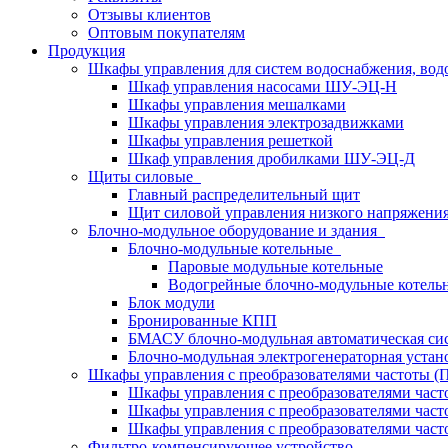
Отзывы клиентов
Оптовым покупателям
Продукция
Шкафы управления для систем водоснабжения, вод
Шкаф управления насосами ШУ-ЭЦ-Н
Шкафы управления мешалками
Шкафы управления электрозадвижками
Шкафы управления решеткой
Шкаф управления дробилками ШУ-ЭЦ-Д
Щиты силовые
Главный распределительный щит
Щит силовой управления низкого напряжен
Блочно-модульное оборудование и здания
Блочно-модульные котельные
Паровые модульные котельные
Водогрейные блочно-модульные котель
Блок модули
Бронированные КПП
БМАСУ блочно-модульная автоматическая си
Блочно-модульная электрогенераторная уст
Шкафы управления с преобразователями частоты 
Шкафы управления с преобразователями част
Шкафы управления с преобразователями част
Шкафы управления с преобразователями час
Фильтро-компенсирующее устройство