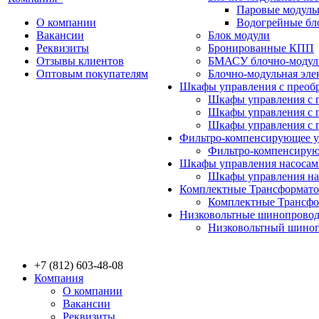
Паровые модуль
О компании
Водогрейные бл
Вакансии
Блок модули
Реквизиты
Бронированные КПП
Отзывы клиентов
БМАСУ блочно-модуль
Оптовым покупателям
Блочно-модульная эл
Шкафы управления с преобр
Шкафы управления с п
Шкафы управления с п
Шкафы управления с 
Фильтро-компенсирующее у
Фильтро-компенсиру
Шкафы управления насосам
Шкафы управления на
Комплектные Трансформато
Комплектные Трансфор
Низковольтные шинопрово
Низковольтный шиноп
+7 (812) 603-48-08
Компания
О компании
Вакансии
Реквизиты