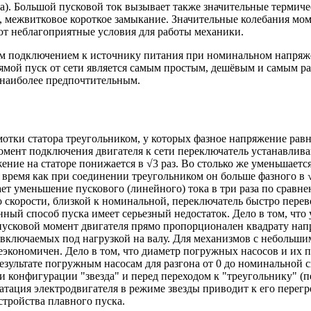
ска). Большой пусковой ток вызывает также значительные термич
т, межвитковое короткое замыкание. Значительные колебания мом
ют неблагоприятные условия для работы механики.
мым подключением к источнику питания при номинальном напря
Прямой пуск от сети является самым простым, дешёвым и самым 
я наиболее предпочтительным.
тки статора треугольником, у которых фазное напряжение равн
омент подключения двигателя к сети переключатель устанавлива
ение на статоре понижается в √3 раз. Во столько же уменьшается
 время как при соединении треугольником он больше фазного в √
ает уменьшение пускового (линейного) тока в три раза по срав
 до скорости, близкой к номинальной, переключатель быстро пер
нный способ пуска имеет серьезный недостаток. Дело в том, что
к пусковой момент двигателя прямо пропорционален квадрату на
, включаемых под нагрузкой на валу. Для механизмов с небольш
еэкономичен. Дело в том, что диаметр погружных насосов и их 
результате погружным насосам для разгона от 0 до номинальной с
и конфигурации "звезда" и перед переходом к "треугольнику" (п
атация электродвигателя в режиме звезды приводит к его перегр
стройства плавного пуска.