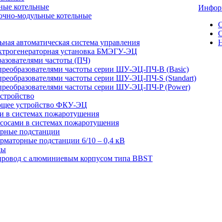
ные котельные
Инфо
очно-модульные котельные
С
ная автоматическая система управления
ектрогенераторная установка БМЭГУ-ЭЦ
азователями частоты (ПЧ)
реобразователями частоты серии ШУ-ЭЦ-ПЧ-В (Basic)
реобразователями частоты серии ШУ-ЭЦ-ПЧ-S (Standart)
преобразователями частоты серии ШУ-ЭЦ-ПЧ-P (Power)
стройство
ющее устройство ФКУ-ЭЦ
и в системах пожаротушения
сосами в системах пожаротушения
рные подстанции
маторные подстанции 6/10 – 0,4 кВ
ды
ровод с алюминиевым корпусом типа BBST