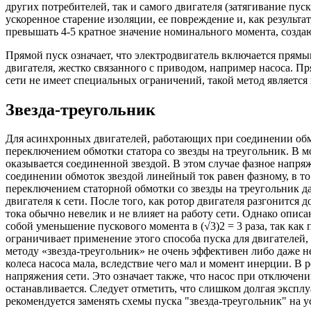
других потребителей, так и самого двигателя (затягивание пу
ускоренное старение изоляции, ее повреждение и, как результа
превышать 4-5 кратное значение номинального момента, созда
Прямой пуск означает, что электродвигатель включается пря
двигателя, жестко связанного с приводом, например насоса. 
сети не имеет специальных ограничений, такой метод являетс
Звезда-треугольник
Для асинхронных двигателей, работающих при соединении обмо
переключением обмотки статора со звезды на треугольник. В м
оказывается соединенной звездой. В этом случае фазное напряж
соединении обмоток звездой линейный ток равен фазному, в то
переключением статорной обмотки со звезды на треугольник д
двигателя к сети. После того, как ротор двигателя разгонится
тока обычно невелик и не влияет на работу сети. Однако описа
собой уменьшение пускового момента в (√3)2 = 3 раза, так ка
ограничивает применение этого способа пуска для двигателей
методу «звезда-треугольник» не очень эффективен либо даже н
колеса насоса мала, вследствие чего мал и момент инерции. В 
напряжения сети. Это означает также, что насос при отключени
останавливается. Следует отметить, что слишком долгая эксплу
рекомендуется заменять схемы пуска "звезда-треугольник" на у