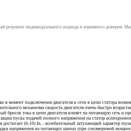
й результат индивидуального подхода и взаимного доверия. Мы
ако в момент подключения двигателя к сети в цепи статора возн
ельного механизма скорость двигателя очень быстро возрастает 
ный бросок тока в цепи двигателя влияет на питающую сеть и п
изации пуска подачей полного напряжения на статор асинхронно
ая достигает (6-10) In, - колебательный затухающий характер пус
дки напряжения на питающих шинах (при соизмеримой мощности 