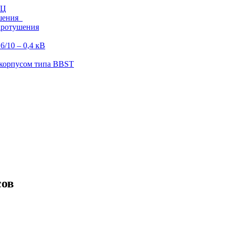
ЭЦ
ушения
аротушения
/10 – 0,4 кВ
корпусом типа BBST
сов