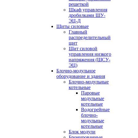
решеткой
Шкаф управления
дробилками ШУ-
ЭЦ-Д
Щиты силовые
Главный
распределительный
щит
Щит силовой
управления низкого
напряжения (ЩСУ-
ЭЦ)
Блочно-модульное
оборудование и здания
Блочно-модульные
котельные
Паровые
модульные
котельные
Водогрейные
блочно-
модульные
котельные
Блок модули
Бронированные