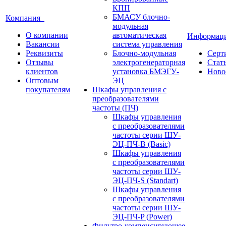
КПП
БМАСУ блочно-
Компания
модульная
О компании
автоматическая
Информа
Вакансии
система управления
Реквизиты
Блочно-модульная
Серт
Отзывы
электрогенераторная
Стат
клиентов
установка БМЭГУ-
Ново
Оптовым
ЭЦ
покупателям
Шкафы управления с
преобразователями
частоты (ПЧ)
Шкафы управления
с преобразователями
частоты серии ШУ-
ЭЦ-ПЧ-В (Basic)
Шкафы управления
с преобразователями
частоты серии ШУ-
ЭЦ-ПЧ-S (Standart)
Шкафы управления
с преобразователями
частоты серии ШУ-
ЭЦ-ПЧ-P (Power)
Фильтро-компенсирующее