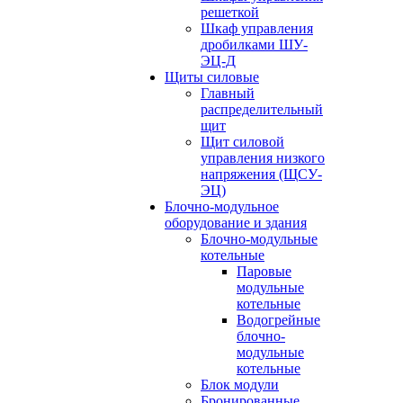
решеткой
Шкаф управления
дробилками ШУ-
ЭЦ-Д
Щиты силовые
Главный
распределительный
щит
Щит силовой
управления низкого
напряжения (ЩСУ-
ЭЦ)
Блочно-модульное
оборудование и здания
Блочно-модульные
котельные
Паровые
модульные
котельные
Водогрейные
блочно-
модульные
котельные
Блок модули
Бронированные