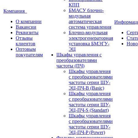
КПП
БМАСУ блочно-
Компания
модульная
О компании
автоматическая
Информа
Вакансии
система управления
Реквизиты
Блочно-модульная
Серт
Отзывы
электрогенераторная
Стат
клиентов
установка БМЭГУ-
Ново
Оптовым
ЭЦ
покупателям
Шкафы управления с
преобразователями
частоты (ПЧ)
Шкафы управления
с преобразователями
частоты серии ШУ-
ЭЦ-ПЧ-В (Basic)
Шкафы управления
с преобразователями
частоты серии ШУ-
ЭЦ-ПЧ-S (Standart)
Шкафы управления
с преобразователями
частоты серии ШУ-
ЭЦ-ПЧ-P (Power)
Фильтро-компенсирующее